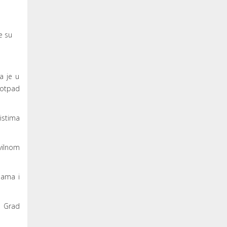
e su
a je u
i otpad
istima
vilnom
nama i
a Grad