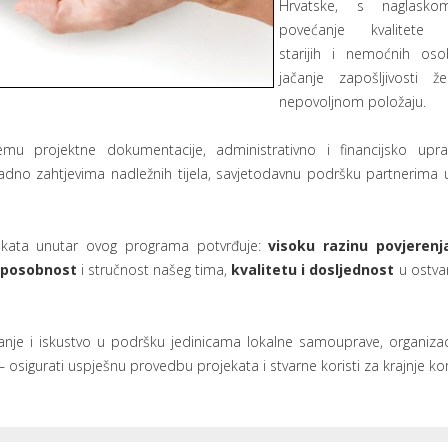
Hrvatske, s naglask
povećanje kvalitete ž
starijih i nemoćnih os
jačanje zapošljivosti 
nepovoljnom položaju.
mu projektne dokumentacije, administrativno i financijsko uprav
ladno zahtjevima nadležnih tijela, savjetodavnu podršku partnerima 
kata unutar ovog programa potvrđuje:
visoku razinu povjerenj
sposobnost
i stručnost našeg tima,
kvalitetu i dosljednost
u ostvar
nanje i iskustvo u podršku jedinicama lokalne samouprave, organiza
 – osigurati uspješnu provedbu projekata i stvarne koristi za krajnje ko