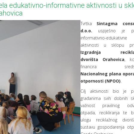
ela edukativno-informativne aktivnosti u sk
rahovica
Tvrtka
Sintagma consu
d.o.o.
uspješno je pr
informativno-edukativne
aktivnosti u sklopu pro
Izgradnja recikla
dvorišta Orahovica
, ko
financira sredst
Nacionalnog plana opora
otpornosti (NPOO)
.
Cilj aktivnosti bio je prib
građanima svih dobnih s
važnost pravilnog odva
otpada, recikliranja te 
ulogu reciklažnog dvori
sustavu gospodarenja ot