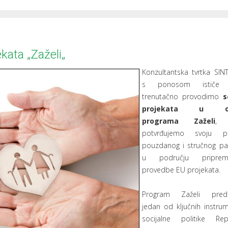
ata „Zaželi„
Konzultantska tvrtka SI
s ponosom ističe 
trenutačno provodimo
s
projekata u ok
programa Zaželi
, 
potvrđujemo svoju poz
pouzdanog i stručnog pa
u području pripre
provedbe EU projekata.
Program Zaželi predst
jedan od ključnih instru
socijalne politike Rep