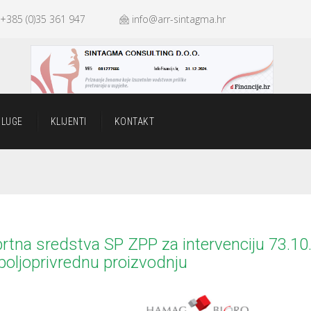
+385 (0)35 361 947
info@arr-sintagma.hr
SLUGE
KLIJENTI
KONTAKT
tna sredstva SP ZPP za intervenciju 73.10.
poljoprivrednu proizvodnju