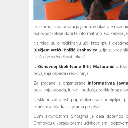
tri aktivnosti na području grada; edukativne radion
osnovnoškolske dobi te informativno-edukativna ja
Najmlađi su o recikliranju učili kroz igru i kreati
Dječjem vrtiću Palčić Orahovica
, gdje su kroz sl
i zašto je važno čuvati okoliš.
U
Osnovnoj školi Ivane Brlić Mažuranić
održana
odvajanja otpada i recikliranja.
Za građane je organizirana
informativna javna
odvajanju otpada, funkciji budućeg reciklažnog dvor
U sklopu aktivnosti pripremljeni su i podijeljeni p
izrađeni u skladu s ciljevima projekta.
Ovim aktivnostima Sintagma je dala doprinos 
Orahovicu u koraku prema učinkovitijem i odgovorni