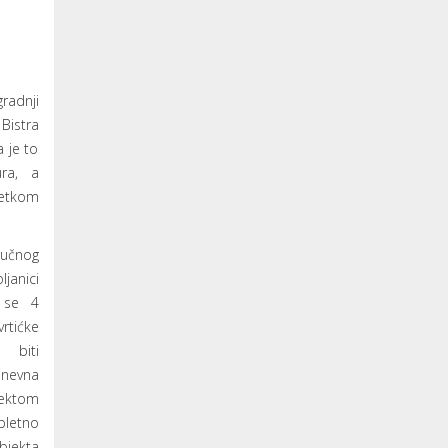
radnji
Bistra
a je to
ura, a
četkom
ručnog
janici
e se 4
rtićke
 biti
dnevna
jektom
letno
bjekta