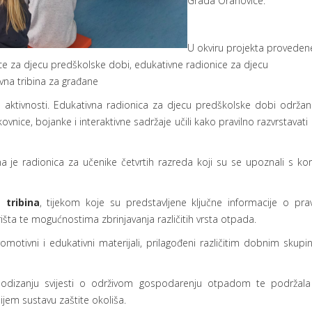
Grada Orahovice.
U okviru projekta proveden
ice za djecu predškolske dobi, edukativne radionice za djecu
vna tribina za građane
vne aktivnosti. Edukativna radionica za djecu predškolske dobi održan
ikovnice, bojanke i interaktivne sadržaje učili kako pravilno razvrstavat
 je radionica za učenike četvrtih razreda koji su se upoznali s kor
 tribina
, tijekom koje su predstavljene ključne informacije o pra
išta te mogućnostima zbrinjavanja različitih vrsta otpada.
romotivni i edukativni materijali, prilagođeni različitim dobnim skupi
podizanju svijesti o održivom gospodarenju otpadom te podržal
jem sustavu zaštite okoliša.