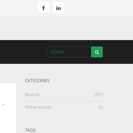
CATEGORIES
Novosti
(257)
 -
Arhiva novosti
(1)
TAGS