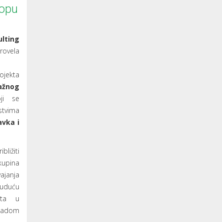
lopu
lting
ovela
jekta
žnog
ji se
vima
vka i
ližiti
kupina
janja
buduću
šta u
padom