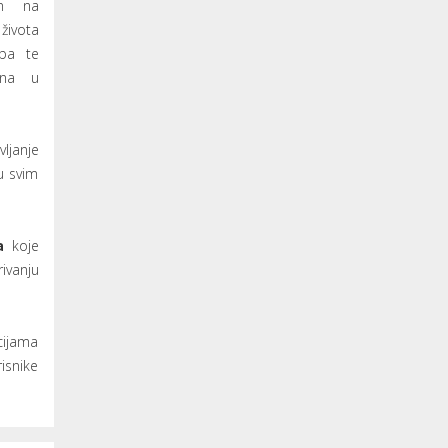
om na
ivota
oba te
žena u
ljanje
u svim
a
koje
ivanju
cijama
risnike