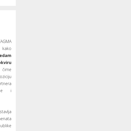
NTAGMA
kako
edam
viru
čime
iciju
rtnera
me i
avlja
menata
ublike