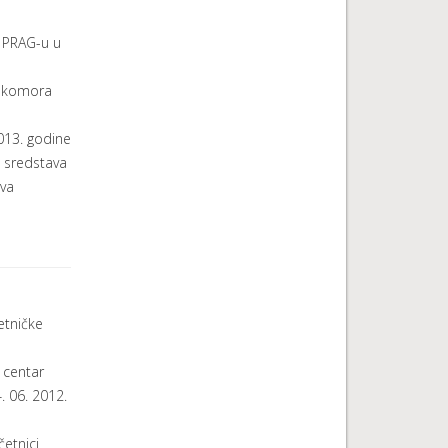
 PRAG-u u
a komora
2013. godine
i sredstava
va
tničke
 centar
4. 06. 2012.
etnici