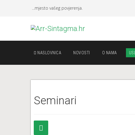
...mjesto vašeg povjerenja.
NASLOVNICA
NOVOSTI
O NAMA
US
Seminari