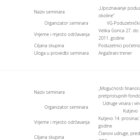
„Upoznavanje poduz
Naziv seminara
okoline“
Organizator seminara
VG-Poduzetnički
Velika Gorica 27. do 
Vrijeme i mjesto održavanja
2011. godine
Ciljana skupina
Poduzetnici početnic
Uloga u provedbi seminara
Angažirani trener
„Mogućnosti financi
Naziv seminara
pretpristupnih fond
Udruge vinara i vi
Organizator seminara
Kutjevo
Kutjevo 14. prosinac
Vrijeme i mjesto održavanja
godine
Članovi udruge, pred
Ciljana skupina