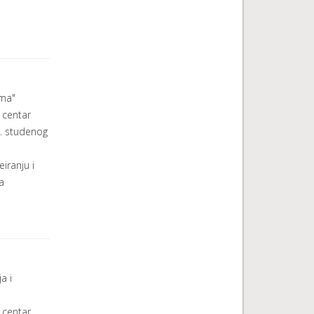
ima"
 centar
3. studenog
eiranju i
a
a i
 centar