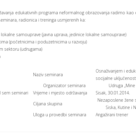
ržavanja edukativnih programa neformalnog obrazovanja radimo kao or
 seminara, radionica i treninga usmjerenih ka:
 lokalne samouprave (javna uprava, jedinice lokalne samouprave)
ima (početnicima i poduzetnicima u razvoju)
om sektoru (udrugama)
a
Osnaživanjem i edu
Naziv seminara
socijalne uključenost
Organizator seminara
Udruga „Mine 
Vrijeme i mjesto održavanja
Sisak, 30.01.2014.
Nezaposlene žene 
Ciljana skupina
Siska, Kutine i
Uloga u provedbi seminara
Angažirani trener