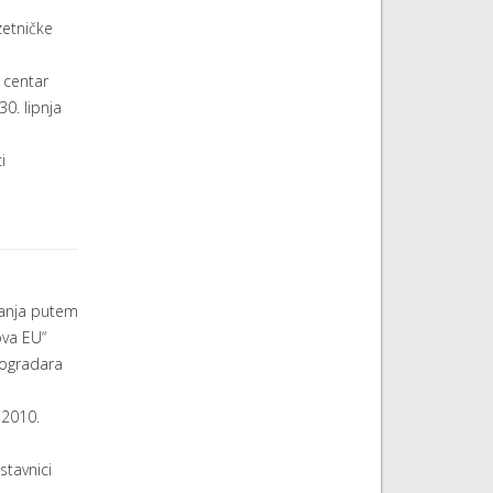
etničke
 centar
30. lipnja
i
ranja putem
ova EU“
nogradara
 2010.
stavnici