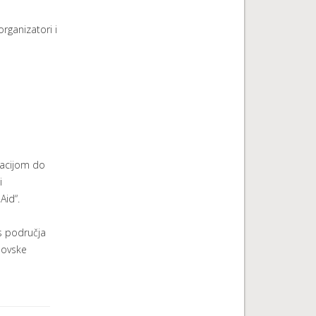
ganizatori i
kacijom do
i
Aid“.
s područja
 Novske