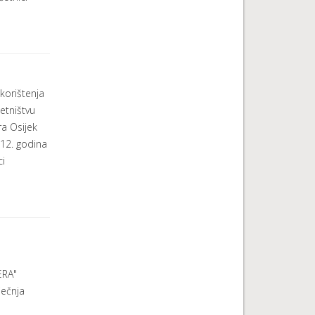
korištenja
etništvu
a Osijek
012. godina
i
ERA"
ječnja