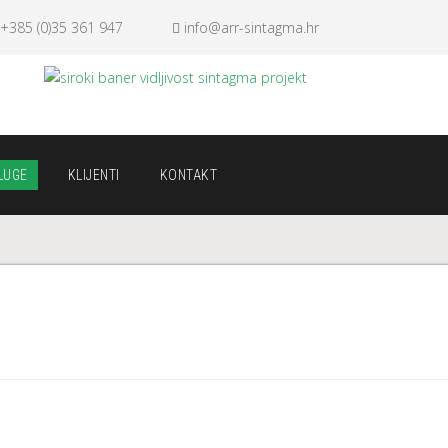
+385 (0)35 361 947
info@arr-sintagma.hr
LUGE
KLIJENTI
KONTAKT