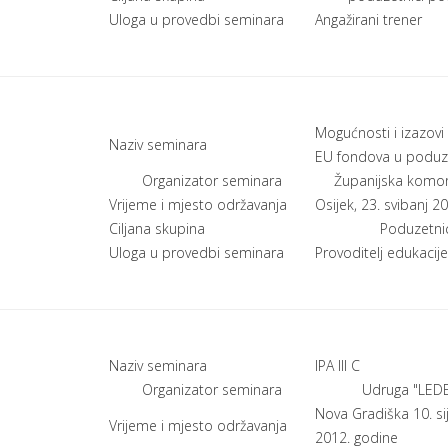
Uloga u provedbi seminara
Angažirani trener
Mogućnosti i izazovi 
Naziv seminara
EU fondova u poduz
Organizator seminara
Županijska komor
Vrijeme i mjesto održavanja
Osijek, 23. svibanj 2
Ciljana skupina
Poduzetnic
Uloga u provedbi seminara
Provoditelj edukacije
Naziv seminara
IPA III C
Organizator seminara
Udruga "LED
Nova Gradiška 10. si
Vrijeme i mjesto održavanja
2012. godine