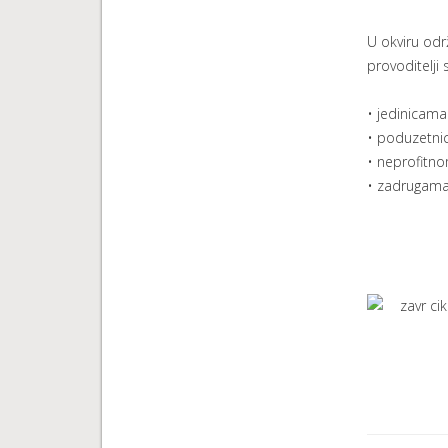
U okviru od
provoditelji
• jedinicama
• poduzetnic
• neprofitn
• zadrugam