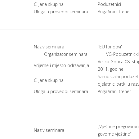
Ciljana skupina
Poduzetnici
Uloga u provedbi seminara
Angažirani trener
Naziv seminara
"EU fondovi"
Organizator seminara
VG-Poduzetnički
Velika Gorica 08. st
Vrijeme i mjesto održavanja
2011. godine
Samostalni poduzetn
Ciljana skupina
djelatnici tvrtki u razv
Uloga u provedbi seminara
Angažirani trener
„Vještine pregovaranj
Naziv seminara
govorne vještine“