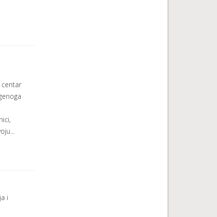
 centar
ugenoga
ici,
oju...
a i