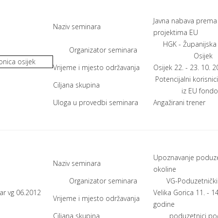
Javna nabava prema
Naziv seminara
projektima EU
HGK - Županijsk
Organizator seminara
Osijek
Vrijeme i mjesto održavanja
Osijek 22. - 23. 10. 
Potencijalni korisnic
Ciljana skupina
iz EU fondo
Uloga u provedbi seminara
Angažirani trener
Upoznavanje poduze
Naziv seminara
okoline
Organizator seminara
VG-Poduzetnički
Velika Gorica 11. - 1
Vrijeme i mjesto održavanja
godine
Ciljana skupina
poduzetnici poč