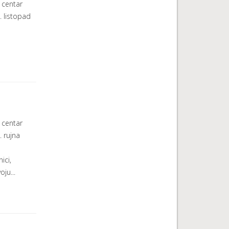
 centar
. listopad
 centar
. rujna
ici,
oju...