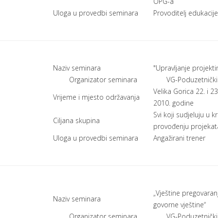
OPG-a
Uloga u provedbi seminara
Provoditelj edukacije
Naziv seminara
"Upravljanje projekt
Organizator seminara
VG-Poduzetnički
Velika Gorica 22. i 2
Vrijeme i mjesto održavanja
2010. godine
Svi koji sudjeluju u kr
Ciljana skupina
provođenju projekat
Uloga u provedbi seminara
Angažirani trener
„Vještine pregovaranj
Naziv seminara
govorne vještine“
Organizator seminara
VG-Poduzetnički