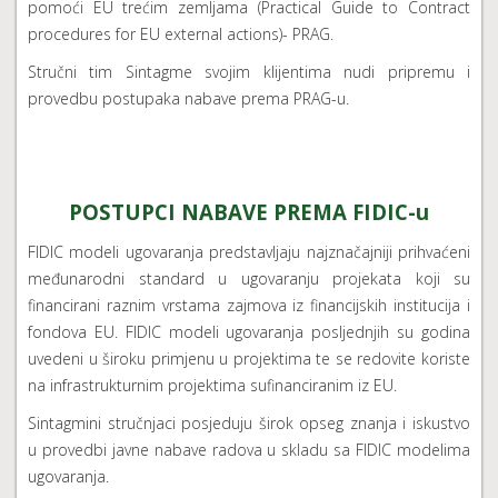
pomoći EU trećim zemljama (Practical Guide to Contract
procedures for EU external actions)- PRAG.
Stručni tim Sintagme svojim klijentima nudi pripremu i
provedbu postupaka nabave prema PRAG-u.
POSTUPCI NABAVE PREMA FIDIC-u
FIDIC modeli ugovaranja predstavljaju najznačajniji prihvaćeni
međunarodni standard u ugovaranju projekata koji su
financirani raznim vrstama zajmova iz financijskih institucija i
fondova EU. FIDIC modeli ugovaranja posljednjih su godina
uvedeni u široku primjenu u projektima te se redovite koriste
na infrastrukturnim projektima sufinanciranim iz EU.
Sintagmini stručnjaci posjeduju širok opseg znanja i iskustvo
u provedbi javne nabave radova u skladu sa FIDIC modelima
ugovaranja.