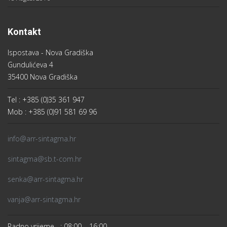
Kontakt
Ispostava - Nova Gradiška
Gundulićeva 4
35400 Nova Gradiška
Tel : +385 (0)35 361 947
Mob : +385 (0)91 581 69 96
info@arr-sintagma.hr
sintagma@sb.t-com.hr
senka@arr-sintagma.hr
vanja@arr-sintagma.hr
Radno vrijeme : 08:00 – 16:00