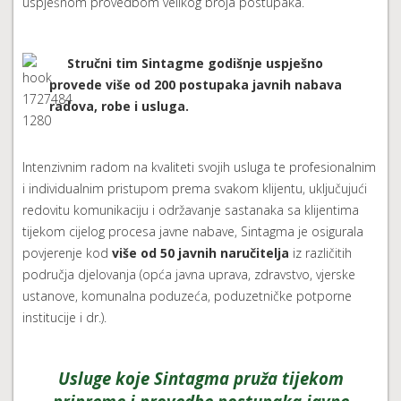
uspješnom provedbom velikog broja postupaka.
Stručni tim Sintagme godišnje uspješno
provede više od 200 postupaka javnih nabava
radova, robe i usluga.
Intenzivnim radom na kvaliteti svojih usluga te profesionalnim
i individualnim pristupom prema svakom klijentu, uključujući
redovitu komunikaciju i održavanje sastanaka sa klijentima
tijekom cijelog procesa javne nabave, Sintagma je osigurala
povjerenje kod
više od 50 javnih naručitelja
iz različitih
područja djelovanja (opća javna uprava, zdravstvo, vjerske
ustanove, komunalna poduzeća, poduzetničke potporne
institucije i dr.).
Usluge koje Sintagma pruža tijekom