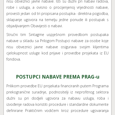
nisu obveznici javne nabave. Isti su dužni pri nabavi radova,
robe i usluga, a ovisno o procijenjenoj vrijednosti nabave,
provesti jedan od tri propisana postupka- direktna pogodba,
sklapanje ugovora na temelju jedne ponude ili postupak s
objavljivanjem Obavijesti o nabavi.
Stručni tim Sintagme uspješnom provedbom postupaka
nabave u skladu sa Prilogom Postupci nabave za osobe koje
nisu obveznici javne nabave osigurava svojim klijentima
cjelokupnost usluge kod prijave i provedbe projekata iz EU
fondova.
POSTUPCI NABAVE PREMA PRAG-u
Prilikom provedbe EU projekata financiranih putem Programa
prekogranične suradnje, podnositelji iz neprofitnog sektora
dužni su pri dodjeli ugovora za nabavu usluga, roba i
izvođenje radova koristiti procedure i standardne dokumente
definirane Praktičnim vodičem kroz procedure ugovaranja