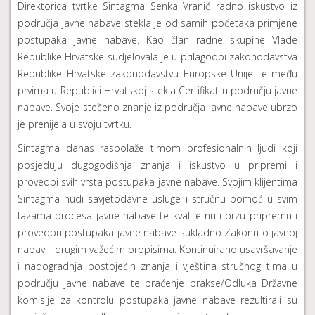
Direktorica tvrtke Sintagma Senka Vranić radno iskustvo iz
područja javne nabave stekla je od samih početaka primjene
postupaka javne nabave. Kao član radne skupine Vlade
Republike Hrvatske sudjelovala je u prilagodbi zakonodavstva
Republike Hrvatske zakonodavstvu Europske Unije te među
prvima u Republici Hrvatskoj stekla Certifikat u području javne
nabave. Svoje stečeno znanje iz područja javne nabave ubrzo
je prenijela u svoju tvrtku.
Sintagma danas raspolaže timom profesionalnih ljudi koji
posjeduju dugogodišnja znanja i iskustvo u pripremi i
provedbi svih vrsta postupaka javne nabave. Svojim klijentima
Sintagma nudi savjetodavne usluge i stručnu pomoć u svim
fazama procesa javne nabave te kvalitetnu i brzu pripremu i
provedbu postupaka javne nabave sukladno Zakonu o javnoj
nabavi i drugim važećim propisima. Kontinuirano usavršavanje
i nadogradnja postojećih znanja i vještina stručnog tima u
području javne nabave te praćenje prakse/Odluka Državne
komisije za kontrolu postupaka javne nabave rezultirali su