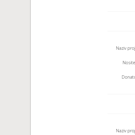
Naziv pro
Nositel
Donato
Naziv pro