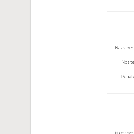
Naziv pro
Nositel
Donato
Naziv pro