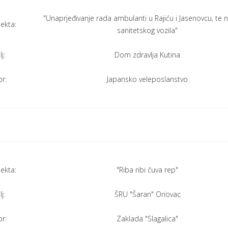
"Unaprjeđivanje rada ambulanti u Rajiću i Jasenovcu, te
jekta:
sanitetskog vozila"
j:
Dom zdravlja Kutina
r:
Japansko veleposlanstvo
jekta:
"Riba ribi čuva rep"
j:
ŠRU "Šaran" Oriovac
r:
Zaklada "Slagalica"