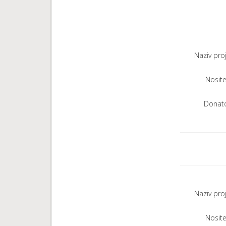
Naziv pro
Nositel
Donato
Naziv pro
Nositel