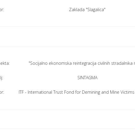
r:
Zaklada "Slagalica"
jekta:
"Socijalno ekonomska reintegracija civilnih stradalnika 
j:
SINTAGMA
r:
ITF - International Trust Fond for Demining and Mine Victims