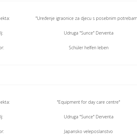
jekta:
"Uređenje igraonice za djecu s posebnim potreba
j:
Udruga "Sunce" Derventa
r:
Schüler helfen leben
jekta:
"Equipment for day care centre"
j:
Udruga "Sunce" Derventa
r:
Japansko veleposlanstvo