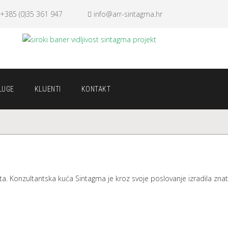
+385 (0)35 361 947
info@arr-sintagma.hr
LUGE
KLIJENTI
KONTAKT
a. Konzultantska kuća Sintagma je kroz svoje poslovanje izradila znat