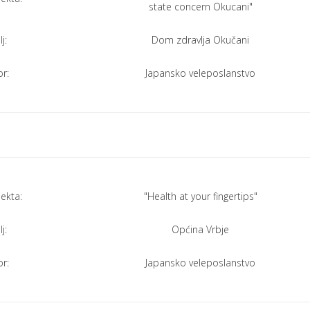
state concern Okucani"
j:
Dom zdravlja Okučani
r:
Japansko veleposlanstvo
jekta:
"Health at your fingertips"
j:
Općina Vrbje
r:
Japansko veleposlanstvo