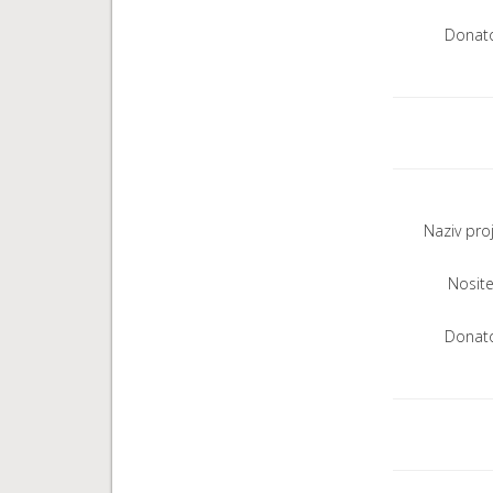
Donato
Naziv pro
Nositel
Donato