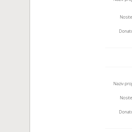
Nositel
Donato
Naziv pro
Nositel
Donato