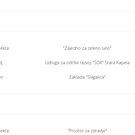
jekta:
"Zajedno za zeleno selo"
j:
Udruga za održivi razvoj "ŠOR" Stara Kapela
r:
Zaklada "Slagalica"
jekta:
"Prostor za zdravlje"