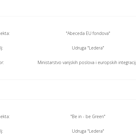
jekta:
"Abeceda EU fondova"
j:
Udruga "Ledera"
r:
Ministarstvo vanjskih poslova i europskih integraci
jekta:
"Be in - be Green"
j:
Udruga "Ledera"