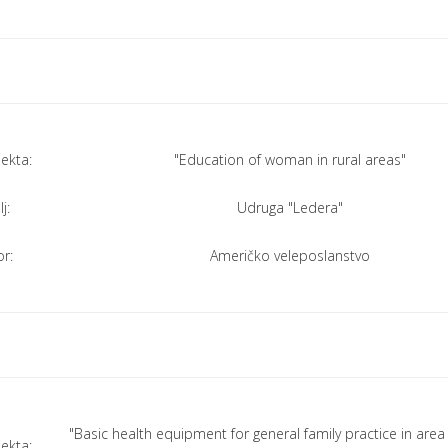
jekta:
"Education of woman in rural areas"
j:
Udruga "Ledera"
r:
Američko veleposlanstvo
"Basic health equipment for general family practice in area 
jekta: