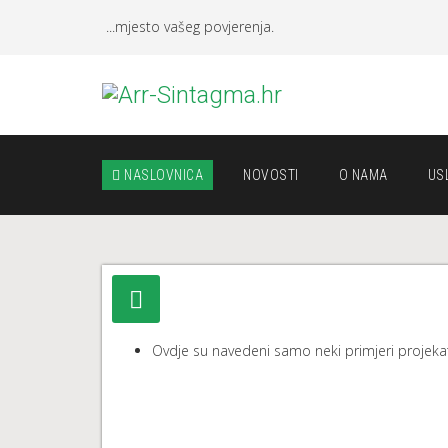
...mjesto vašeg povjerenja.
NASLOVNICA
NOVOSTI
O NAMA
US
Ovdje su navedeni samo neki primjeri projekat