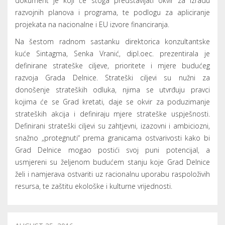
dokument je koji će stoga predstavljati okvir za izradu
razvojnih planova i programa, te podlogu za apliciranje
projekata na nacionalne i EU izvore financiranja.
Na šestom radnom sastanku direktorica konzultantske
kuće Sintagma, Senka Vranić, dipl.oec. prezentirala je
definirane strateške ciljeve, prioritete i mjere budućeg
razvoja Grada Delnice. Strateški ciljevi su nužni za
donošenje strateških odluka, njima se utvrđuju pravci
kojima će se Grad kretati, daje se okvir za poduzimanje
strateških akcija i definiraju mjere strateške uspješnosti.
Definirani strateški ciljevi su zahtjevni, izazovni i ambiciozni,
snažno „protegnuti“ prema granicama ostvarivosti kako bi
Grad Delnice mogao postići svoj puni potencijal, a
usmjereni su željenom budućem stanju koje Grad Delnice
želi i namjerava ostvariti uz racionalnu uporabu raspoloživih
resursa, te zaštitu ekološke i kulturne vrijednosti.