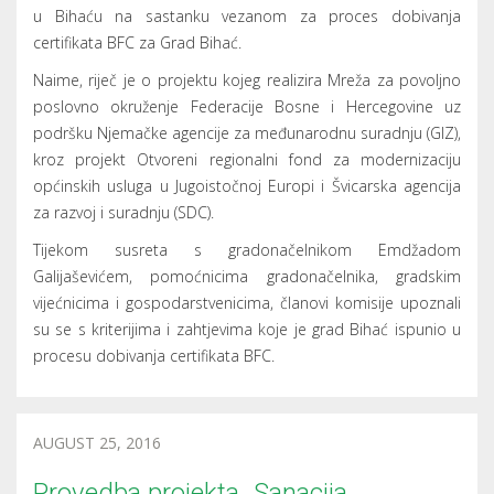
u Bihaću na sastanku vezanom za proces dobivanja
certifikata BFC za Grad Bihać.
Naime, riječ je o projektu kojeg realizira Mreža za povoljno
poslovno okruženje Federacije Bosne i Hercegovine uz
podršku Njemačke agencije za međunarodnu suradnju (GIZ),
kroz projekt Otvoreni regionalni fond za modernizaciju
općinskih usluga u Jugoistočnoj Europi i Švicarska agencija
za razvoj i suradnju (SDC).
Tijekom susreta s gradonačelnikom Emdžadom
Galijaševićem, pomoćnicima gradonačelnika, gradskim
vijećnicima i gospodarstvenicima, članovi komisije upoznali
su se s kriterijima i zahtjevima koje je grad Bihać ispunio u
procesu dobivanja certifikata BFC.
AUGUST 25, 2016
Provedba projekta „Sanacija