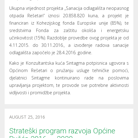
Ukupna vrijednost projekta „Sanacija odlagališta neopasnog
otpada Rešetari“ iznosi 20.858.820 kuna, a projekt je
financiran iz Kohezijskog fonda Europske unije (85%), te
sredstvima Fonda za zaštitu okoliša i energetsku
učinkovitost (15%). Razdoblje provedbe ovog projekta je od
4.11.2015. do 30.11.2016., a izvođenje radova sanacije
odlagališta započelo je 28.4.2016. godine.
Kako je Konzultantska kuća Sintagma potpisnica ugovora s
Općinom Rešetari o pružanju usluge tehničke pomoći,
djelatnici Sintagme kontinuirano rade na poslovima
upravljanja projektom, te provode sve potrebne aktivnosti
vidljivosti i promidžbe projekta.
AUGUST 25, 2016
Strateški program razvoja Općine