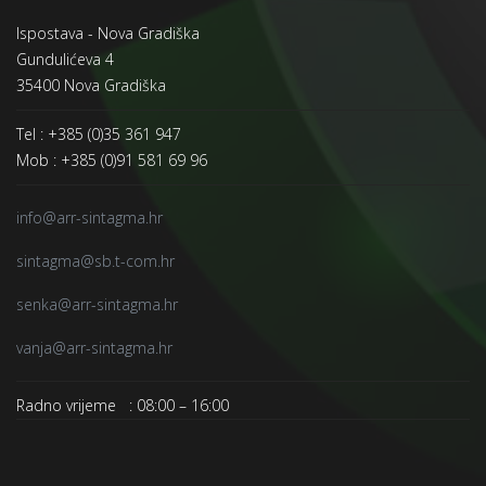
Ispostava - Nova Gradiška
Gundulićeva 4
35400 Nova Gradiška
Tel : +385 (0)35 361 947
Mob : +385 (0)91 581 69 96
info@arr-sintagma.hr
sintagma@sb.t-com.hr
senka@arr-sintagma.hr
vanja@arr-sintagma.hr
Radno vrijeme : 08:00 – 16:00