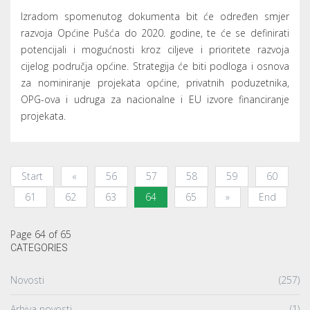
Izradom spomenutog dokumenta bit će određen smjer
razvoja Općine Pušća do 2020. godine, te će se definirati
potencijali i mogućnosti kroz ciljeve i prioritete razvoja
cijelog područja općine. Strategija će biti podloga i osnova
za nominiranje projekata općine, privatnih poduzetnika,
OPG-ova i udruga za nacionalne i EU izvore financiranje
projekata.
Start
«
56
57
58
59
60
61
62
63
64
65
»
End
Page 64 of 65
CATEGORIES
Novosti
(257)
Arhiva novosti
(1)