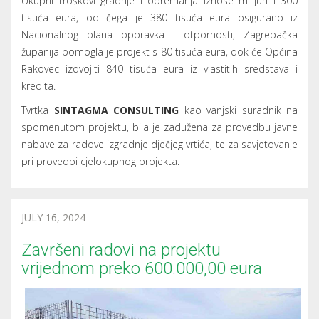
Ukupni troškovi gradnje i opremanja iznose milijun i 300
tisuća eura, od čega je 380 tisuća eura osigurano iz
Nacionalnog plana oporavka i otpornosti, Zagrebačka
županija pomogla je projekt s 80 tisuća eura, dok će Općina
Rakovec izdvojiti 840 tisuća eura iz vlastitih sredstava i
kredita.
Tvrtka
SINTAGMA CONSULTING
kao vanjski suradnik na
spomenutom projektu, bila je zadužena za provedbu javne
nabave za radove izgradnje dječjeg vrtića, te za savjetovanje
pri provedbi cjelokupnog projekta.
JULY 16, 2024
Završeni radovi na projektu
vrijednom preko 600.000,00 eura