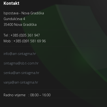
Kontakt
Ispostava - Nova Gradiška
Gundulićeva 4
35400 Nova Gradiška
Tel : +385 (0)35 361 947
Mob : +385 (0)91 581 69 96
info@arr-sintagma.hr
sintagma@sb.t-com.hr
senka@arr-sintagma.hr
vanja@arr-sintagma.hr
Radno vrijeme : 08:00 – 16:00