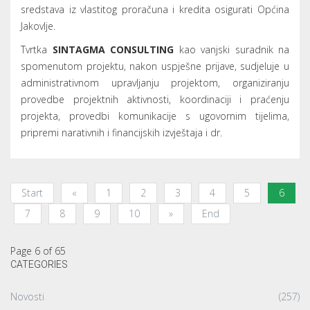
sredstava iz vlastitog proračuna i kredita osigurati Općina
Jakovlje.
Tvrtka
SINTAGMA CONSULTING
kao vanjski suradnik na
spomenutom projektu, nakon uspješne prijave, sudjeluje u
administrativnom upravljanju projektom, organiziranju
provedbe projektnih aktivnosti, koordinaciji i praćenju
projekta, provedbi komunikacije s ugovornim tijelima,
pripremi narativnih i financijskih izvještaja i dr.
Start
«
1
2
3
4
5
6
7
8
9
10
»
End
Page 6 of 65
CATEGORIES
Novosti
(257)