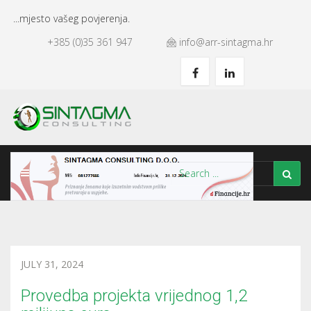
...mjesto vašeg povjerenja.
+385 (0)35 361 947
info@arr-sintagma.hr
JULY 31, 2024
Provedba projekta vrijednog 1,2