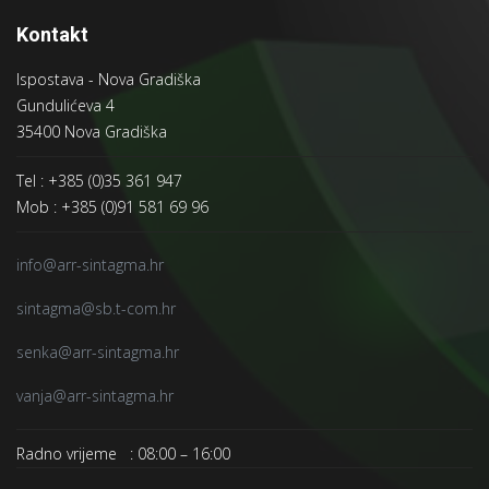
Kontakt
Ispostava - Nova Gradiška
Gundulićeva 4
35400 Nova Gradiška
Tel : +385 (0)35 361 947
Mob : +385 (0)91 581 69 96
info@arr-sintagma.hr
sintagma@sb.t-com.hr
senka@arr-sintagma.hr
vanja@arr-sintagma.hr
Radno vrijeme : 08:00 – 16:00