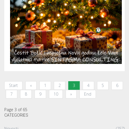
Start
«
1
2
3
4
5
6
7
8
9
10
»
End
Page 3 of 65
CATEGORIES
Novosti
(257)