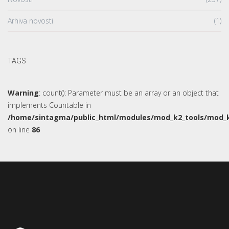
Arhiva novosti
(1)
TAGS
Warning
: count(): Parameter must be an array or an object that
implements Countable in
/home/sintagma/public_html/modules/mod_k2_tools/mod_k
on line
86