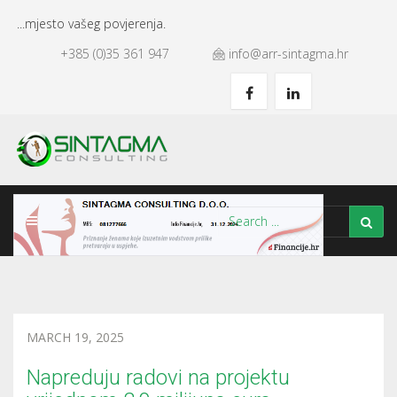
...mjesto vašeg povjerenja.
+385 (0)35 361 947
info@arr-sintagma.hr
MARCH 19, 2025
Napreduju radovi na projektu