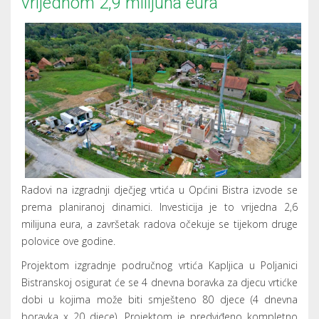
vrijednom 2,9 milijuna eura
Radovi na izgradnji dječjeg vrtića u Općini Bistra izvode se
prema planiranoj dinamici. Investicija je to vrijedna 2,6
milijuna eura, a završetak radova očekuje se tijekom druge
polovice ove godine.
Projektom izgradnje područnog vrtića Kapljica u Poljanici
Bistranskoj osigurat će se 4 dnevna boravka za djecu vrtićke
dobi u kojima može biti smješteno 80 djece (4 dnevna
boravka x 20 djece). Projektom je predviđeno kompletno