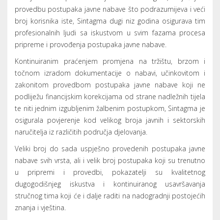
provedbu postupaka javne nabave što podrazumijeva i veći
broj korisnika iste, Sintagma dugi niz godina osigurava tim
profesionalnih ljudi sa iskustvom u svim fazama procesa
pripreme i provođenja postupaka javne nabave.
Kontinuiranim praćenjem promjena na tržištu, brzom i
točnom izradom dokumentacije o nabavi, učinkovitom i
zakonitom provedbom postupaka javne nabave koji ne
podliježu financijskim korekcijama od strane nadležnih tijela
te niti jednim izgubljenim žalbenim postupkom, Sintagma je
osigurala povjerenje kod velikog broja javnih i sektorskih
naručitelja iz različitih područja djelovanja.
Veliki broj do sada uspješno provedenih postupaka javne
nabave svih vrsta, ali i velik broj postupaka koji su trenutno
u pripremi i provedbi, pokazatelji su kvalitetnog
dugogodišnjeg iskustva i kontinuiranog usavršavanja
stručnog tima koji će i dalje raditi na nadogradnji postojećih
znanja i vještina.