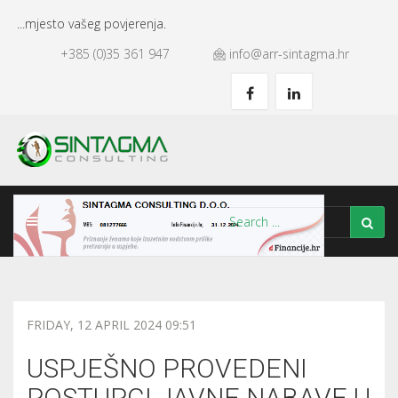
...mjesto vašeg povjerenja.
+385 (0)35 361 947
info@arr-sintagma.hr
FRIDAY, 12 APRIL 2024 09:51
USPJEŠNO PROVEDENI
POSTUPCI JAVNE NABAVE U